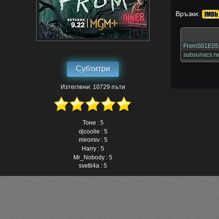
Връзки:
FromS01E05.
subsunacs.ne
Субтитри
Изтеглени: 10729 пъти
Тони : 5
djcoolie : 5
miromiv : 5
Harry : 5
Mr_Nobody : 5
svetli4a : 5