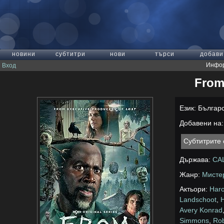
новини
субтитри
нови
търси
добави
Инфор
Вход
From 
Език: Българ
Добавени на: 
Субтитрите 
Държава:
СА
Жанр:
Мисте
Актьори:
Haro
Landschoot
,
Avery Konrad
Simmons
,
Rob