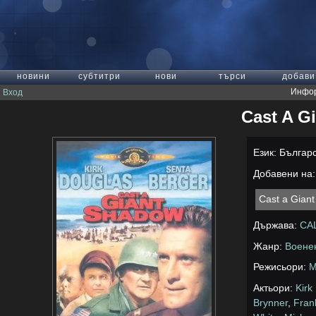
новини
субтитри
нови
търси
добави
Инфор
Вход
Cast A G
Език: Българ
Добавени на: 
Cast a Gian
Държава:
СА
Жанр:
Воене
Режисьори:
M
Актьори:
Kirk
Brynner
,
Fran