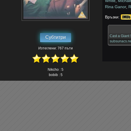
White
,
Michae
Rina Ganor
,
R
Връзки:
Cast a Giant
Субтитри
subsunacs.ne
Изтеглени: 767 пъти
Nikcho : 5
bobib : 5