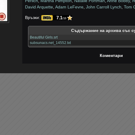
Perlich
,
Martha Plimpton
,
Natalie Portman
,
Anne Bobby
,
R
David Arquette
,
Adam LeFevre
,
John Carroll Lynch
,
Tom G
7.1
Връзки:
/10
Съдържание на архива със с
Beautiful Girls.srt
subsunacs.net_14552.txt
Коментари