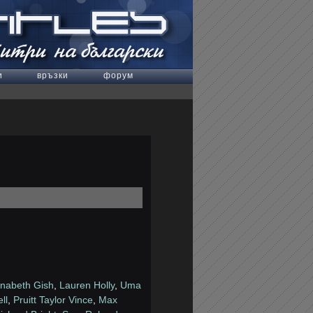
и
връзки
форум
nabeth Gish
,
Lauren Holly
,
Uma
ll
,
Pruitt Taylor Vince
,
Max