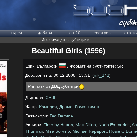
търси
добави
топ 20
софтуер
стати
Информация за субтитрите
Beautiful Girls (1996)
Език: Български
/ Формат на субтитрите: SRT
Добавени на: 30.12.2005г. 13:31 (
nik_242
)
Рипнати от ДВД субтитри
Държава:
САЩ
Жанр:
Комедия
,
Драма
,
Романтичен
Режисьори:
Ted Demme
Актьори:
Timothy Hutton
,
Matt Dillon
,
Noah Emmerich
,
An
Thurman
,
Mira Sorvino
,
Michael Rapaport
,
Rosie O'Donne