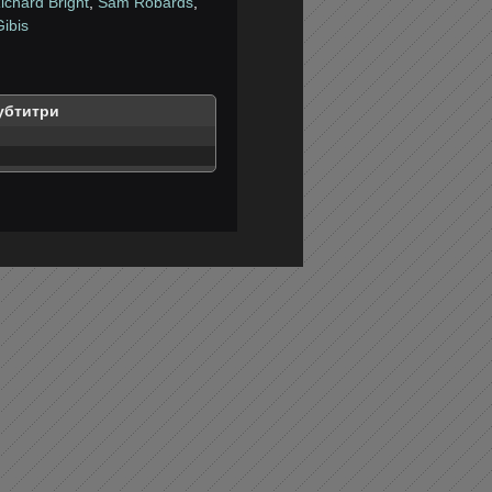
ichard Bright
,
Sam Robards
,
ibis
убтитри