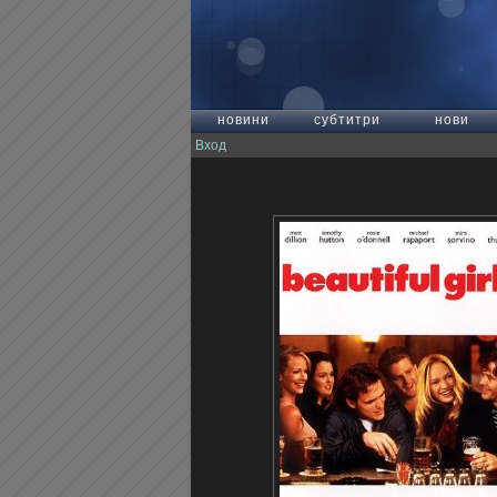
новини
субтитри
нови
Вход