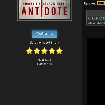
Връзки:
Antidote.20
subsunacs.ne
Субтитри
Изтеглени: 1678 пъти
Natalka : 5
Flame55 : 5