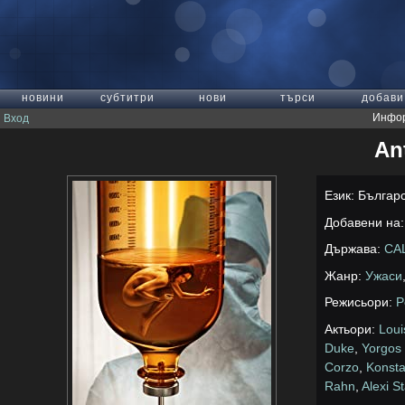
новини
субтитри
нови
търси
добави
Инфор
Вход
An
Език: Българ
Добавени на: 
Държава:
СА
Жанр:
Ужаси
Режисьори:
P
Актьори:
Loui
Duke
,
Yorgos
Corzo
,
Konsta
Rahn
,
Alexi S