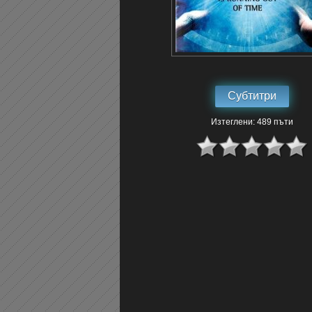
Субтитри
Изтеглени: 489 пъти