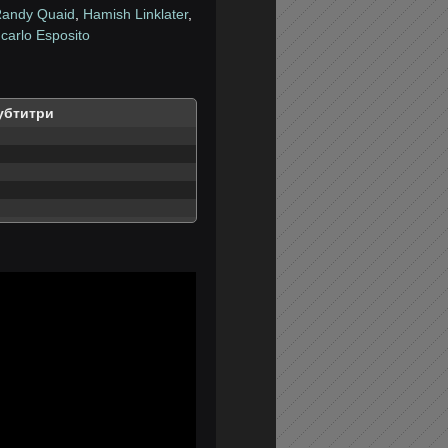
andy Quaid
,
Hamish Linklater
,
carlo Esposito
убтитри