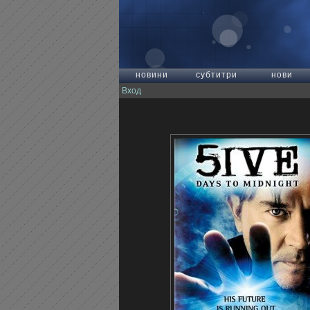
новини
субтитри
нови
Вход