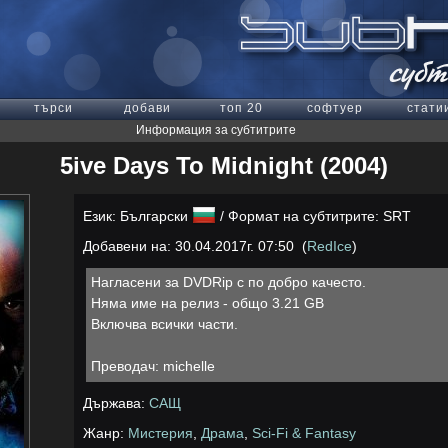
търси
добави
топ 20
софтуер
стати
Информация за субтитрите
5ive Days To Midnight (2004)
Език: Български
/ Формат на субтитрите: SRT
Добавени на: 30.04.2017г. 07:50 (
RedIce
)
Нагласени за DVDRip с по добро качесто.
Няма име на релиз - общо 3.21 GB
Включва всички части.
Преводач: michelle
Държава:
САЩ
Жанр:
Мистерия
,
Драма
,
Sci-Fi & Fantasy