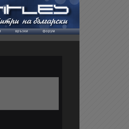
и
връзки
форум