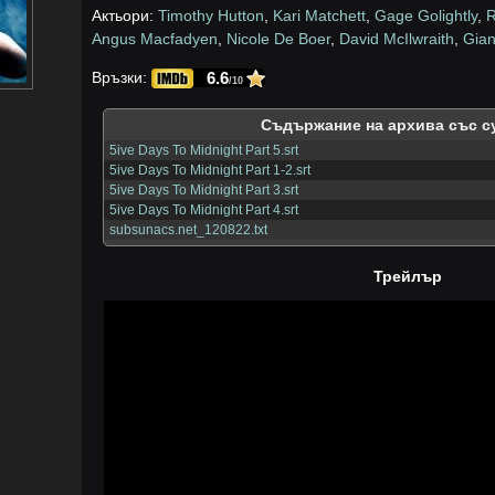
Актьори:
Timothy Hutton
,
Kari Matchett
,
Gage Golightly
,
R
Angus Macfadyen
,
Nicole De Boer
,
David McIlwraith
,
Gian
6.6
Връзки:
/10
Съдържание на архива със с
5ive Days To Midnight Part 5.srt
5ive Days To Midnight Part 1-2.srt
5ive Days To Midnight Part 3.srt
5ive Days To Midnight Part 4.srt
subsunacs.net_120822.txt
Трейлър