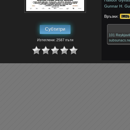
Halldor Gylfa
Gunnar H. G
Връзки:
Субтитри
101 Reykjavik
Изтеглени: 2587 пъти
subsunacs.ne