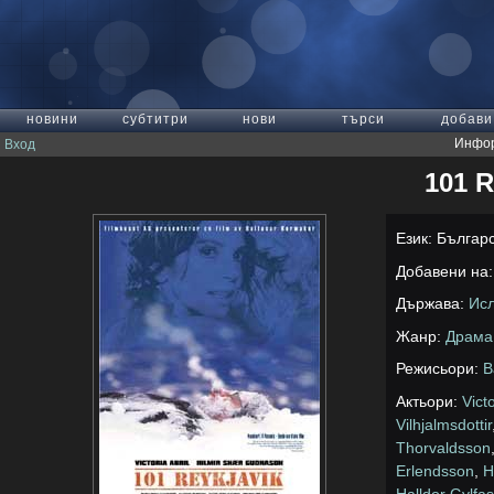
новини
субтитри
нови
търси
добави
Инфор
Вход
101 R
Език: Българ
Добавени на: 
Държава:
Ис
Жанр:
Драма
Режисьори:
B
Актьори:
Victo
Vilhjalmsdottir
Thorvaldsson
Erlendsson
,
H