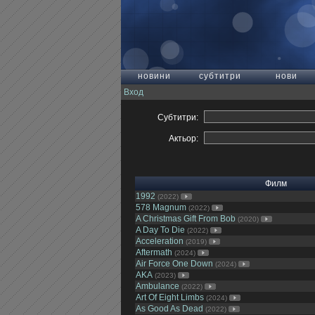
новини
субтитри
нови
Вход
Субтитри:
Актьор:
Филм
1992
(2022)
578 Magnum
(2022)
A Christmas Gift From Bob
(2020)
A Day To Die
(2022)
Acceleration
(2019)
Aftermath
(2024)
Air Force One Down
(2024)
AKA
(2023)
Ambulance
(2022)
Art Of Eight Limbs
(2024)
As Good As Dead
(2022)