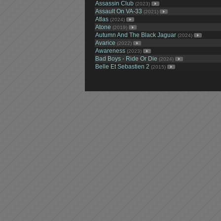
Assassin Club
(2023)
Assault On VA-33
(2021)
Atlas
(2024)
Atone
(2019)
Autumn And The Black Jaguar
(2024)
Avarice
(2022)
Awareness
(2023)
Bad Boys - Ride Or Die
(2024)
Belle Et Sebastien 2
(2015)