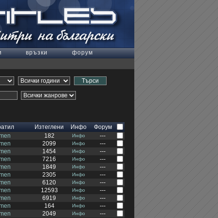
и
връзки
форум
ратил
Изтеглени
Инфо
Форум
tmen
182
---
Инфо
tmen
2099
---
Инфо
tmen
1454
---
Инфо
tmen
7216
---
Инфо
tmen
1849
---
Инфо
tmen
2305
---
Инфо
tmen
6120
---
Инфо
tmen
12593
---
Инфо
tmen
6919
---
Инфо
tmen
164
---
Инфо
tmen
2049
---
Инфо