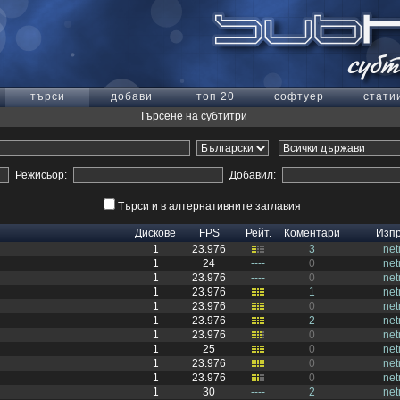
търси
добави
топ 20
софтуер
стати
Търсене на субтитри
Режисьор:
Добавил:
Търси и в алтернативните заглавия
Дискове
FPS
Рейт.
Коментари
Изп
1
23.976
3
ne
1
24
----
0
ne
1
23.976
----
0
ne
1
23.976
1
ne
1
23.976
0
ne
1
23.976
2
ne
1
23.976
0
ne
1
25
0
ne
1
23.976
0
ne
1
23.976
0
ne
1
30
----
2
ne