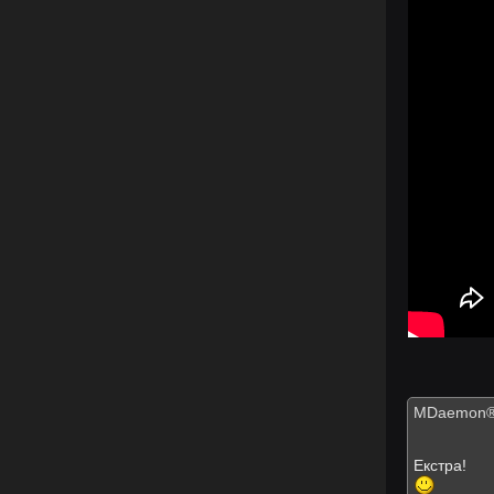
MDaemon
Екстра!