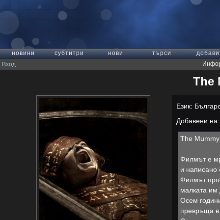
новини
субтитри
нови
търси
добави
Инфор
Вход
The 
Език: Българ
Добавени на: 
The Mummy 
Филмът е мр
и написано 
Филмът прос
малката им 
Осем години
превръща в 