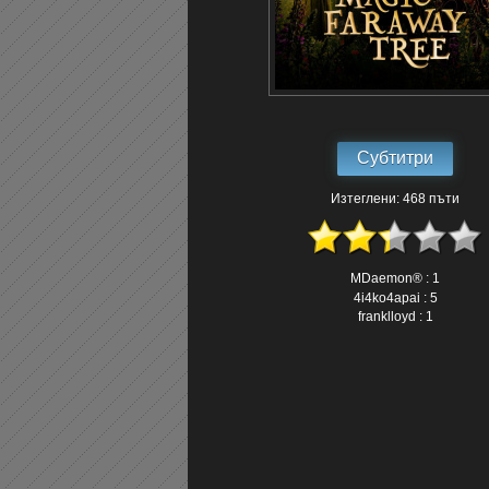
Субтитри
Изтеглени: 468 пъти
MDaemon® : 1
4i4ko4apai : 5
franklloyd : 1