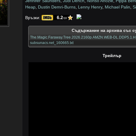
Jennifer Saunders
,
Judi Dench
,
Nonso Anozie
,
Pippa Ben
Heap
,
Dustin Demri-Burns
,
Lenny Henry
,
Michael Palin
,
S
6.2
Връзки:
/10
Съдържание на архива със с
The.Magic.Faraway.Tree.2026.2160p.AMZN.WEB-DL.DDP5.1.H
subsunacs.net_160665.txt
Трейлър