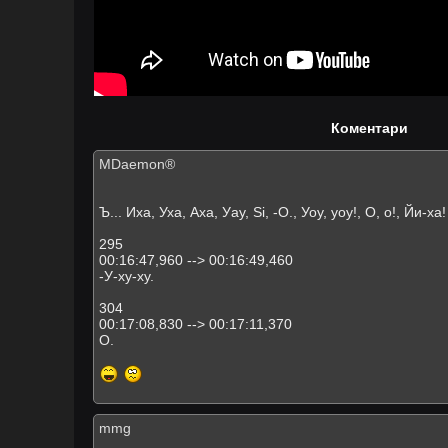
Коментари
MDaemon®
Ъ... Иха, Уха, Аха, Уау, Si, -О., Уоу, уоу!, О, о!, Йи-ха!
295
00:16:47,960 --> 00:16:49,460
-У-ху-ху.
304
00:17:08,830 --> 00:17:11,370
О.
mmg