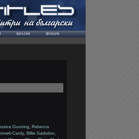
и
връзки
форум
essica Gunning
,
Rebecca
ennett-Cardy
,
Billie Gadsdon
,