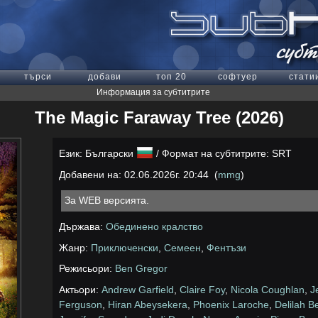
търси
добави
топ 20
софтуер
стати
Информация за субтитрите
The Magic Faraway Tree (2026)
Език: Български
/ Формат на субтитрите: SRT
Добавени на: 02.06.2026г. 20:44 (
mmg
)
За WEB версията.
Държава:
Обединено кралство
Жанр:
Приключенски
,
Семеен
,
Фентъзи
Режисьори:
Ben Gregor
Актьори:
Andrew Garfield
,
Claire Foy
,
Nicola Coughlan
,
J
Ferguson
,
Hiran Abeysekera
,
Phoenix Laroche
,
Delilah B