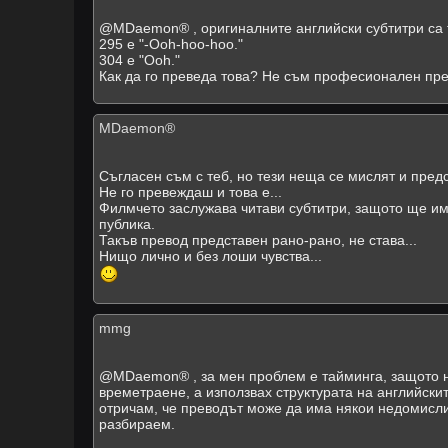
@MDaemon® , оригиналните английски субтитри са 
295 е "-Ooh-hoo-hoo."
304 е "Ooh."
Как да го преведа това? Не съм професионален пре
MDaemon®
Съгласен съм с теб, но тези неща се мислят и пред
Не го превеждаш и това е...
Филмчето заслужава читави субтитри, защото ще и
публика.
Такъв превод представен рано-рано, не става...
Нищо лично и без лоши чувства...
mmg
@MDaemon® , за мен проблем е тайминга, защото ня
времетраене, а използвах структурата на английски
отричам, че преводът може да има някои недомислиц
разбираем.