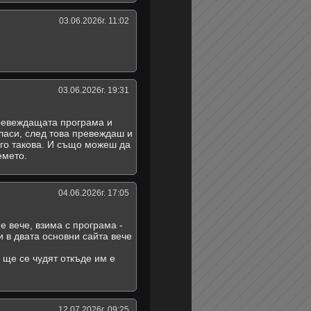
03.06.2026г. 11:02
03.06.2026г. 19:31
превеждащата програма и
гласи, след това превеждаш и
го такова. И също можеш да
емето.
04.06.2026г. 17:05
е вече, взима с програма -
и в двата основни сайта вече
е ще се чудят откъде им е
12.07.2026г. 09:25