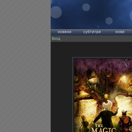
новини
субтитри
нови
Вход