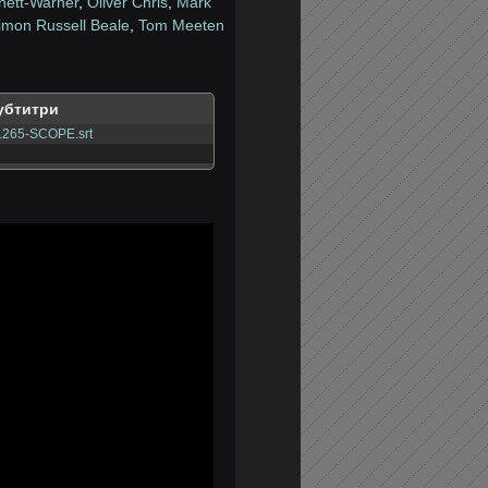
nett-Warner
,
Oliver Chris
,
Mark
imon Russell Beale
,
Tom Meeten
убтитри
.265-SCOPE.srt