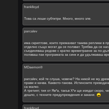
franklloyd
Това са лоши субтитри. Много, много зле.
parcalev
има скриптове, които премахват такива реплики в 
отделно също могат да се ползват. Трябва да се на
съединяваш редове с кратко времетраене за по-дъл
ползваш пак програмата за синк и да удължаваш вр
MDaemon®
parcalev, кой те слуша, човече? На никой не му дрем
прави и качва. Каквото-такова. Истинските преводач
са малко.
А третият, тия от Яв*а, такъв Х*и ще изядат скоро, ч
дошло, с техните предупреждения и закани.
franklloyd