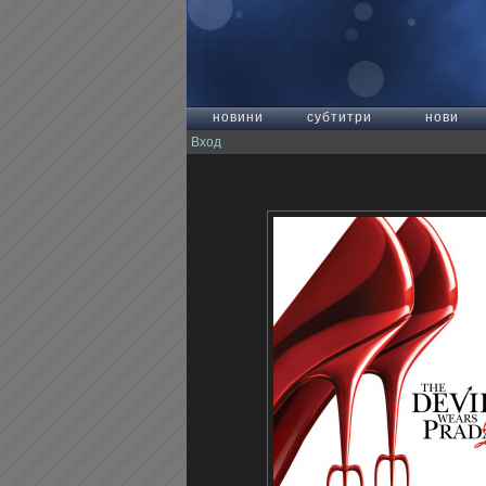
новини
субтитри
нови
Вход