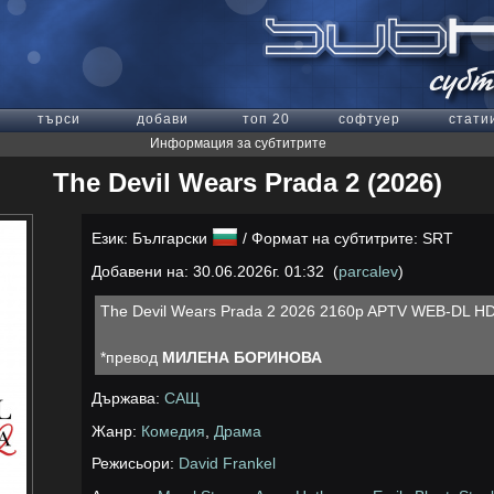
търси
добави
топ 20
софтуер
стати
Информация за субтитрите
The Devil Wears Prada 2 (2026)
Език: Български
/ Формат на субтитрите: SRT
Добавени на: 30.06.2026г. 01:32 (
parcalev
)
The Devil Wears Prada 2 2026 2160p APTV WEB-DL H
*превод
МИЛЕНА БОРИНОВА
Държава:
САЩ
Жанр:
Комедия
,
Драма
Режисьори:
David Frankel