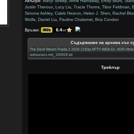
Актьори:
Meryl Streep
,
Anne Hathaway
,
Emily Blunt
,
Stan
Justin Theroux
,
Lucy Liu
,
Tracie Thoms
,
Tibor Feldman
,
Simone Ashley
,
Caleb Hearon
,
Helen J. Shen
,
Rachel Bl
Wolfe
,
Daniel Liu
,
Pauline Chalamet
,
Bria Condon
6.4
Връзки:
/10
Съдържание на архива със с
The Devil Wears Prada 2 2026 2160p APTV WEB-DL HDR Atmos
subsunacs.net_160926.txt
Трейлър