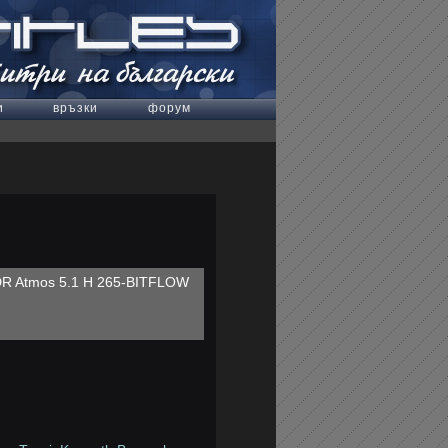
и
връзки
форум
DR Atmos 5.1 H 265-BITFLOW