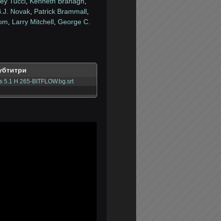
ley Tucci
,
Kenneth Branagh
,
B.J. Novak
,
Patrick Brammall
,
oom
,
Larry Mitchell
,
George C.
убтитри
 5.1 H 265-BITFLOW.bg.srt