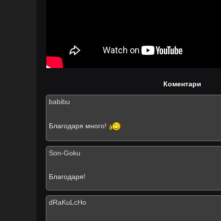
Коментари
babibu
Благодаря много!
Son-Goku
Благодаря!
dRaKuLcHo