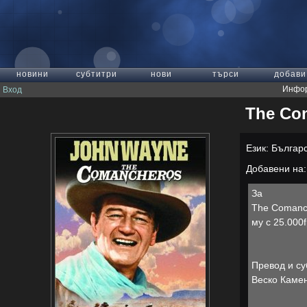
новини
субтитри
нови
търси
добави
Инфор
Вход
The Co
Език: Българ
Добавени на: 
За
The Comanch
му с 25.000f
Превод и су
Веско Каме