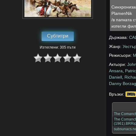
Синхрониза
PlamenNik
/в папката 
изтегли фил
Субтитри
Държава:
СА
Жанр:
Уестъ
Изтеглени: 305 пъти
Режисьори:
M
Актьори:
Joh
Ansara
,
Patri
Daniell
,
Richa
Danny Borza
Връзки:
The Comanch
The Comanch
(1961).BRRi
subsunacs.ne