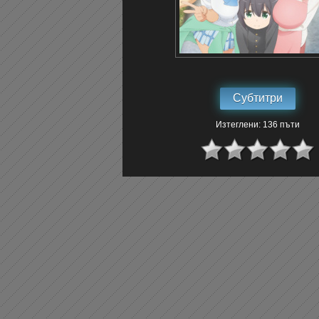
Субтитри
Изтеглени: 136 пъти