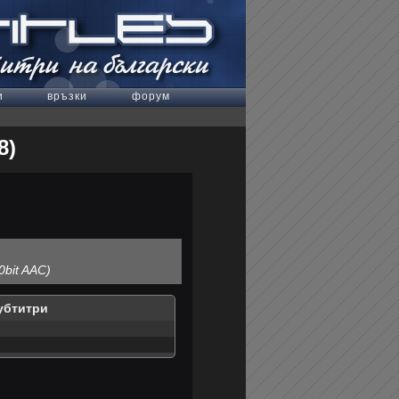
и
връзки
форум
8)
0bit AAC)
убтитри