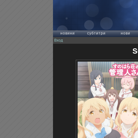
новини
субтитри
нови
Вход
S