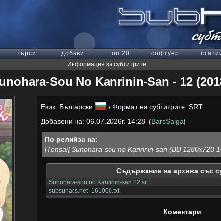
търси
добави
топ 20
софтуер
стати
Информация за субтитрите
unohara-Sou No Kanrinin-San - 12 (201
Език: Български
/ Формат на субтитрите: SRT
Добавени на: 06.07.2026г. 14:28 (
BarsSaiga
)
По релийза на:
[Tensai] Sunohara-sou no Kanrinin-san (BD 1280x720 1
Съдържание на архива със с
Sunohara-sou no Kanrinin-san 12.srt
subsunacs.net_161000.txt
Коментари