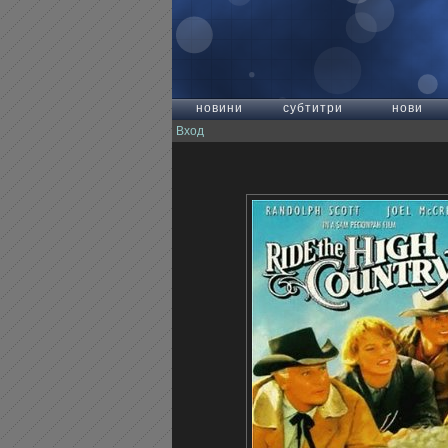
новини
субтитри
нови
Вход