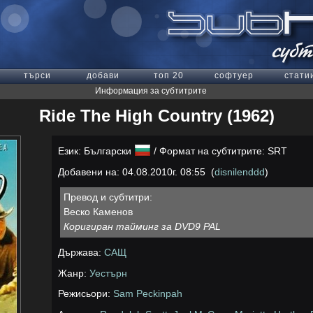
търси
добави
топ 20
софтуер
стати
Информация за субтитрите
Ride The High Country (1962)
Език: Български
/ Формат на субтитрите: SRT
Добавени на: 04.08.2010г. 08:55 (
disnilenddd
)
Превод и субтитри:
Веско Каменов
Коригиран тайминг за DVD9 PAL
Държава:
САЩ
Жанр:
Уестърн
Режисьори:
Sam Peckinpah