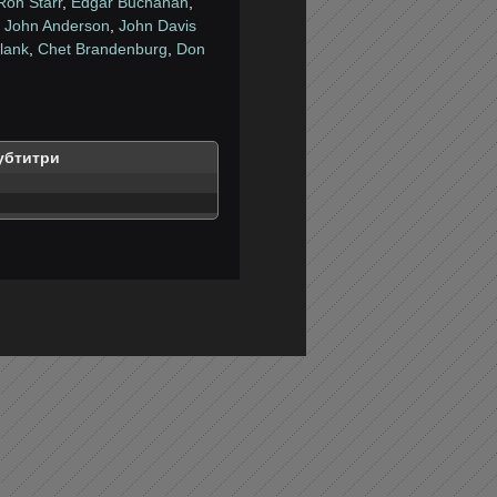
Ron Starr
,
Edgar Buchanan
,
,
John Anderson
,
John Davis
lank
,
Chet Brandenburg
,
Don
убтитри