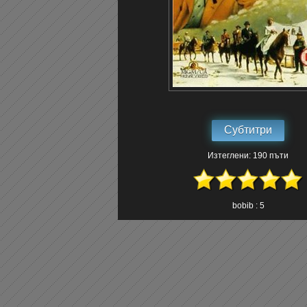
Субтитри
Изтеглени: 190 пъти
bobib : 5