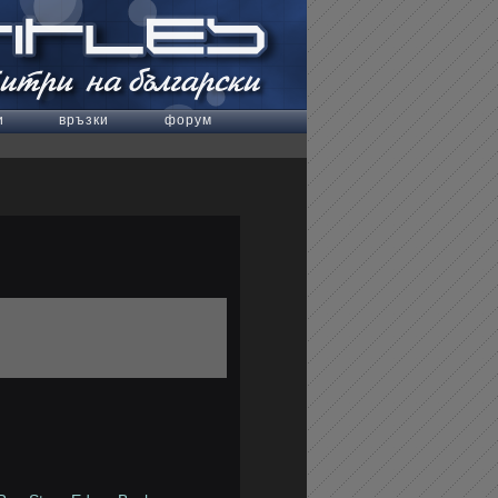
и
връзки
форум