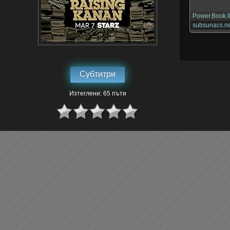
Power.Book.I
subsunacs.ne
Субтитри
Изтеглени: 65 пъти