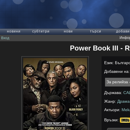
новини
субтитри
нови
търси
добави
Инфор
Вход
Power Book III - 
Език: Българ
Добавени на: 
За релийза 
Държава:
СА
Жанр:
Драма
Актьори:
Meka
Връзки: