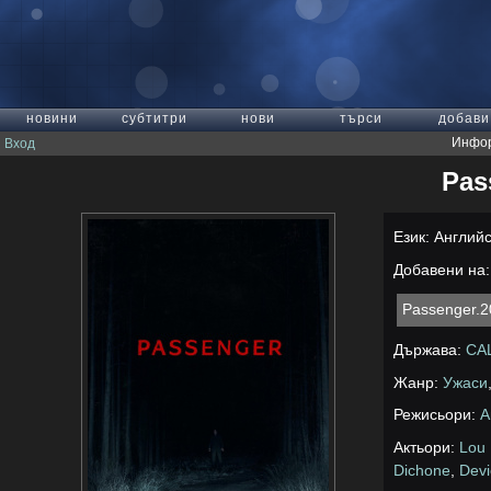
новини
субтитри
нови
търси
добави
Инфор
Вход
Pas
Език: Англий
Добавени на: 
Passenger.
Държава:
СА
Жанр:
Ужаси
Режисьори:
A
Актьори:
Lou 
Dichone
,
Devi