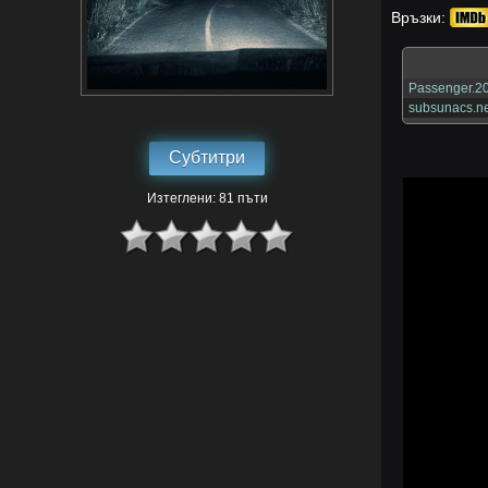
Връзки:
Passenger.2
subsunacs.ne
Субтитри
Изтеглени: 81 пъти