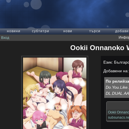
новини
субтитри
нови
търси
добави
Инфор
Вход
Ookii Onnanoko W
Език: Българ
Добавени на: 
По релийза
Do.You.Lik
DL.DUAL.AA
Ookii Onnano
subsunacs.ne