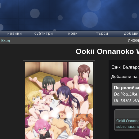
новини
субтитри
нови
търси
добави
Инфор
Вход
Ookii Onnanoko W
Език: Българ
Добавени на: 
По релийза
Do.You.Lik
DL.DUAL.AA
Ookii Onnano
subsunacs.ne