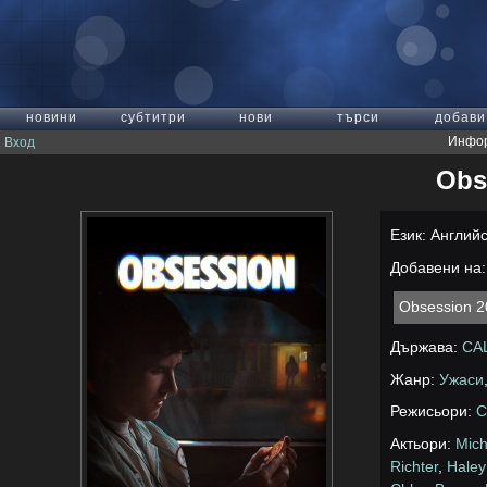
новини
субтитри
нови
търси
добави
Инфор
Вход
Obs
Език: Англий
Добавени на: 
Obsession 2
Държава:
СА
Жанр:
Ужаси
Режисьори:
C
Актьори:
Mich
Richter
,
Haley