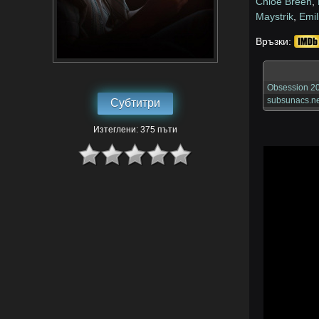
Chloe Breen
,
Maystrik
,
Emil
Връзки:
Obsession 2
subsunacs.ne
Субтитри
Изтеглени: 375 пъти