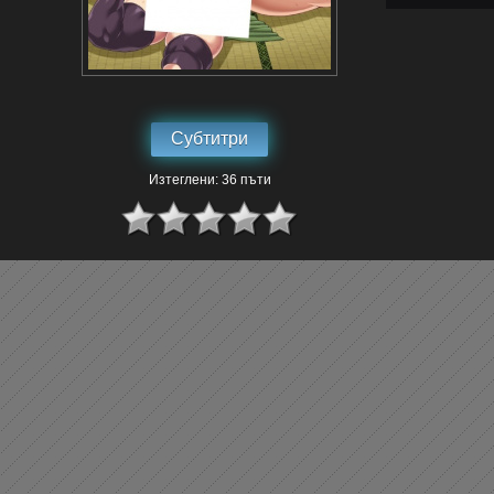
Субтитри
Изтеглени: 36 пъти