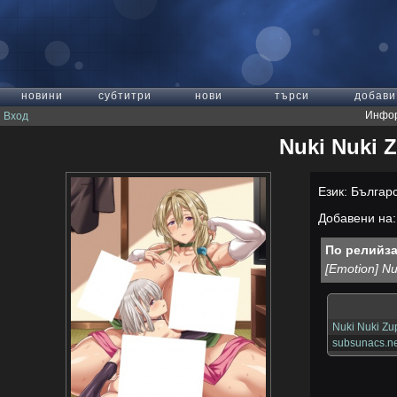
новини
субтитри
нови
търси
добави
Инфор
Вход
Nuki Nuki Z
Език: Българ
Добавени на: 
По релийза
[Emotion] N
Nuki Nuki Zu
subsunacs.ne