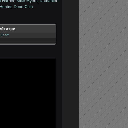
 Harrier
,
Mike Myers
,
Nathaniel
 Hunter
,
Deon Cole
убтитри
R.srt