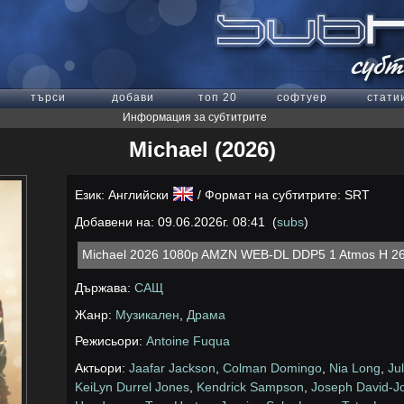
търси
добави
топ 20
софтуер
стати
Информация за субтитрите
Michael (2026)
Език: Английски
/ Формат на субтитрите: SRT
Добавени на: 09.06.2026г. 08:41 (
subs
)
Michael 2026 1080p AMZN WEB-DL DDP5 1 Atmos H 
Държава:
САЩ
Жанр:
Музикален
,
Драма
Режисьори:
Antoine Fuqua
Актьори:
Jaafar Jackson
,
Colman Domingo
,
Nia Long
,
Ju
KeiLyn Durrel Jones
,
Kendrick Sampson
,
Joseph David-J