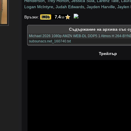
Henderson
,
Trey Horton
,
Jessica Sula
,
Larenz Tate
,
Laura
Logan McIntyre
,
Judah Edwards
,
Jayden Harville
,
Jaylen
7.4
Връзки:
/10
Съдържание на архива със с
Michael 2026 1080p AMZN WEB-DL DDP5 1 Atmos H 264-BYND
subsunacs.net_160740.txt
Трейлър