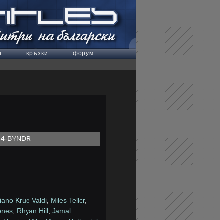
и
връзки
форум
264-BYNDR
liano Krue Valdi
,
Miles Teller
,
ones
,
Rhyan Hill
,
Jamal