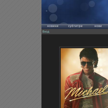
новини
субтитри
нови
Вход