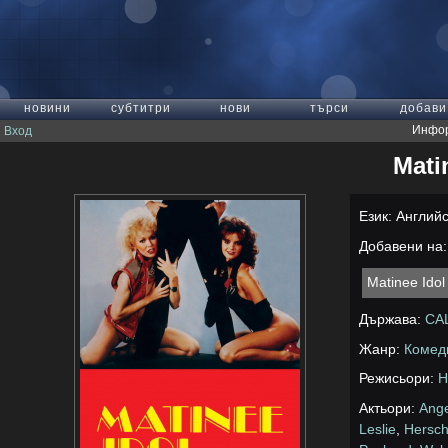
новини
субтитри
нови
търси
добави
Инфор
Вход
Mati
Език: Англий
Добавени на: 
Matinee Ido
Държава:
СА
Жанр:
Комед
Режисьори:
H
Актьори:
Ang
Leslie
,
Hersch