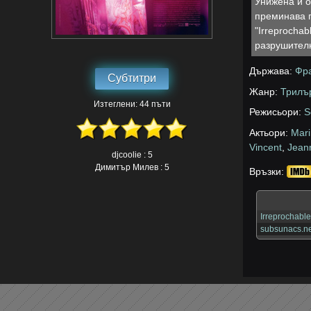
Унижена и о
преминава 
"Irreprochab
разрушителн
Държава:
Фр
Субтитри
Жанр:
Трилъ
Изтеглени: 44 пъти
Режисьори:
S
Актьори:
Mari
Vincent
,
Jean
djcoolie : 5
Димитър Милев : 5
Връзки:
Irreprochabl
subsunacs.ne