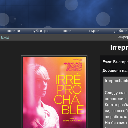
новини
субтитри
нови
търси
добави
Инфор
Вход
Irrep
Език: Българ
Добавени на: 
Irreprochab
След уволне
положение.
Когато разб
си, се осво
че работата
Но бившият 