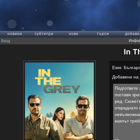
новини
субтитри
нови
търси
добави
Инфор
Вход
In T
Език: Българ
Добавени на: 
Подгответе 
поставя зри
ред. Сюжетъ
откраднато 
невъзможна,
екипът трябв