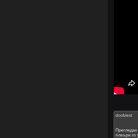
doobiest
Прегледах 
плеъри го 