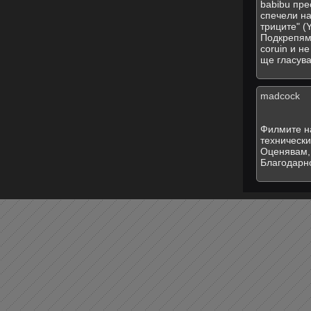
babibu пре
спечели на
триците" (
Подкрепям 
coruin и н
ще гласува
madcock
Филмите на
технически
Оценявам, 
Благодарно