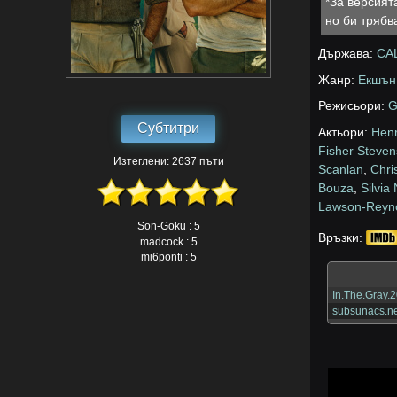
*За версият
но би трябв
Държава:
СА
Жанр:
Екшън
Режисьори:
G
Субтитри
Актьори:
Henr
Fisher Steven
Изтеглени: 2637 пъти
Scanlan
,
Chri
Bouza
,
Silvia
Lawson-Reyn
Son-Goku : 5
Връзки:
madcock : 5
mi6ponti : 5
In.The.Gray
subsunacs.ne