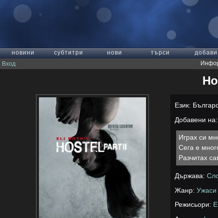
новини
субтитри
нови
търси
добави
Инфор
Вход
Ho
Език: Българ
Добавени на: 
Играх си мн
Сега е мног
Разчитах са
Държава:
Сл
Жанр:
Ужаси
Режисьори:
E