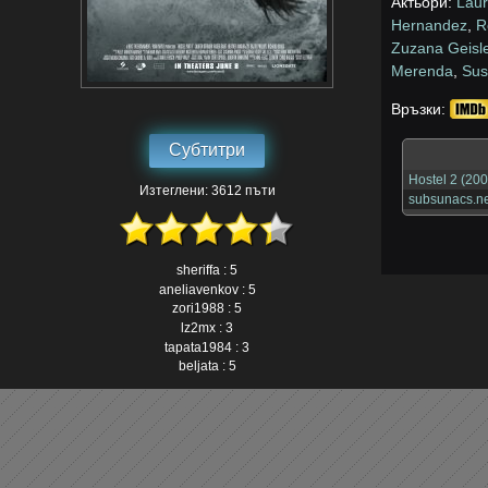
Актьори:
Lau
Hernandez
,
R
Zuzana Geisl
Merenda
,
Sus
Връзки:
Субтитри
Hostel 2 (200
Изтеглени: 3612 пъти
subsunacs.ne
sheriffa : 5
aneliavenkov : 5
zori1988 : 5
lz2mx : 3
tapata1984 : 3
beljata : 5