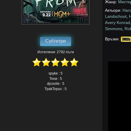
Жанр:
Мисте
Актьори:
Haro
Landschoot
,
Avery Konrad
Simmons
,
Rob
Връзки:
Субтитри
Изтеглени: 2792 пъти
spyke : 5
Тони : 5
djcoolie : 5
TpakTopuc : 5