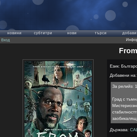
новини
субтитри
нови
търси
добави
Инфор
Вход
From 
Език: Българ
Добавени на: 
За релийз: 
Град с тъмн
Мистериозни
стабилностт
заобикалящи
Държава:
СА