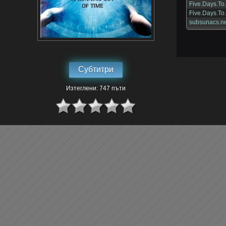
Five.Days.To
Five.Days.To
subsunacs.ne
Субтитри
Изтеглени: 747 пъти