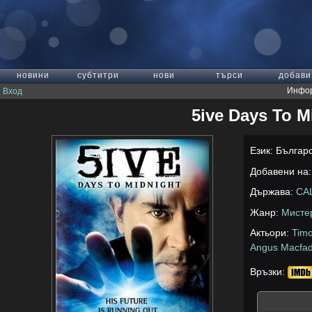
новини
субтитри
нови
търси
добави
Инфор
Вход
5ive Days To Mi
Език: Българ
Добавени на: 
Държава:
СА
Жанр:
Мисте
Актьори:
Timo
Angus Macfa
Връзки: