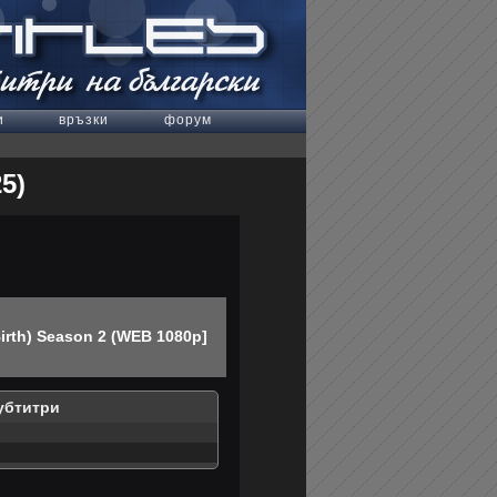
и
връзки
форум
25)
 Birth) Season 2 (WEB 1080p]
убтитри