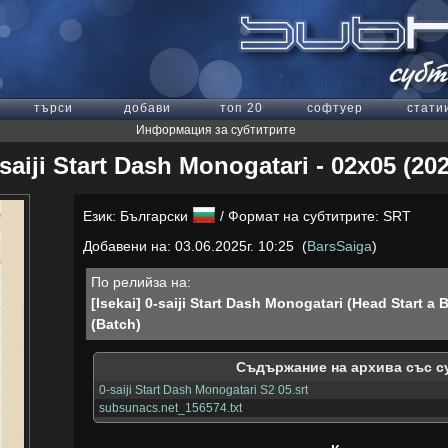
търси
добави
топ 20
софтуер
стати
Информация за субтитрите
saiji Start Dash Monogatari - 02x05 (20
Език: Български
/ Формат на субтитрите: SRT
Добавени на: 03.06.2025г. 10:25 (
BarsSaiga
)
По релийза на:
[Isekai] 0-saiji Start Dash Monogatari (Head Start a
(Batch)
Съдържание на архива със с
0-saiji Start Dash Monogatari S2 05.srt
subsunacs.net_156574.txt