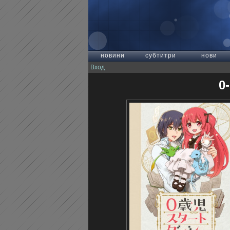
новини
субтитри
нови
Вход
0-