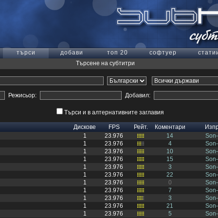
търси
добави
топ 20
софтуер
стати
Търсене на субтитри
Режисьор:
Добавил:
Търси и в алтернативните заглавия
Дискове
FPS
Рейт.
Коментари
Изп
1
23.976
14
Son
1
23.976
4
Son
1
23.976
10
Son
1
23.976
15
Son
1
23.976
3
Son
1
23.976
22
Son
1
23.976
0
Son
1
23.976
7
Son
1
23.976
3
Son
1
23.976
21
Son
1
23.976
5
Son