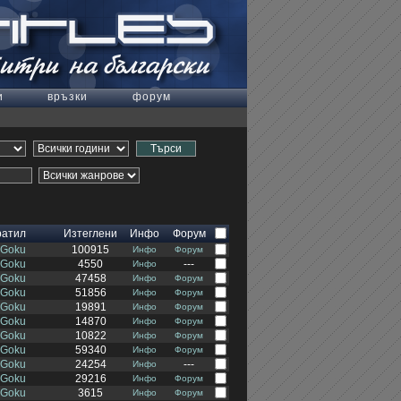
и
връзки
форум
ратил
Изтеглени
Инфо
Форум
-Goku
100915
Инфо
Форум
-Goku
4550
---
Инфо
-Goku
47458
Инфо
Форум
-Goku
51856
Инфо
Форум
-Goku
19891
Инфо
Форум
-Goku
14870
Инфо
Форум
-Goku
10822
Инфо
Форум
-Goku
59340
Инфо
Форум
-Goku
24254
---
Инфо
-Goku
29216
Инфо
Форум
-Goku
3615
Инфо
Форум