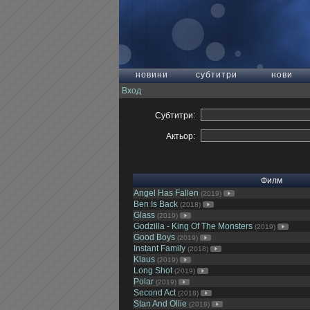
новини
субтитри
нови
Вход
Субтитри:
Актьор:
Филм
Angel Has Fallen
(2019)
Ben Is Back
(2018)
Glass
(2019)
Godzilla - King Of The Monsters
(2019)
Good Boys
(2019)
Instant Family
(2018)
Klaus
(2019)
Long Shot
(2019)
Polar
(2019)
Second Act
(2018)
Stan And Ollie
(2018)