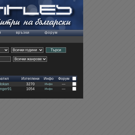
и
връзки
форум
ратил
Изтеглени
Инфо
Форум
dokan
3270
---
Инфо
enger91
1054
---
Инфо