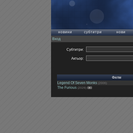
новини
субтитри
нови
Вход
Субтитри:
Актьор:
Филм
Legend Of Seven Monks
(2006)
The Furious
(2026)