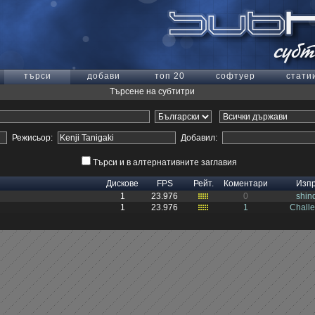
търси
добави
топ 20
софтуер
стати
Търсене на субтитри
Режисьор:
Добавил:
Търси и в алтернативните заглавия
Дискове
FPS
Рейт.
Коментари
Изп
1
23.976
0
shin
1
23.976
1
Chall