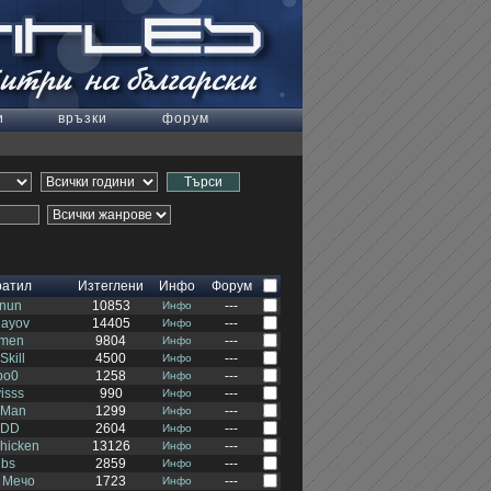
и
връзки
форум
ратил
Изтеглени
Инфо
Форум
nun
10853
---
Инфо
hayov
14405
---
Инфо
tmen
9804
---
Инфо
Skill
4500
---
Инфо
bo0
1258
---
Инфо
isss
990
---
Инфо
dMan
1299
---
Инфо
ODD
2604
---
Инфо
hicken
13126
---
Инфо
ubs
2859
---
Инфо
 Мечо
1723
---
Инфо