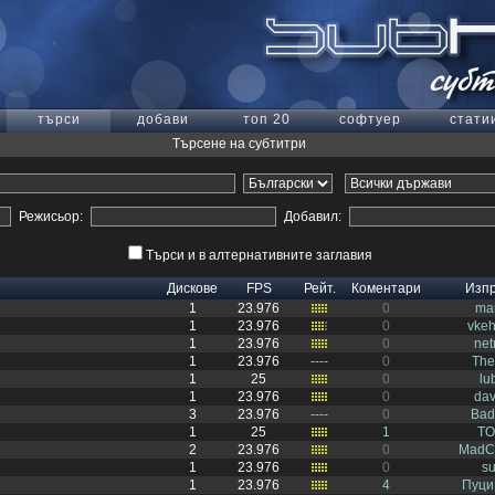
търси
добави
топ 20
софтуер
стати
Търсене на субтитри
Режисьор:
Добавил:
Търси и в алтернативните заглавия
Дискове
FPS
Рейт.
Коментари
Изп
1
23.976
0
ma
1
23.976
0
vke
1
23.976
0
ne
1
23.976
----
0
The
1
25
0
lu
1
23.976
0
dav
3
23.976
----
0
Ba
1
25
1
T
2
23.976
0
MadC
1
23.976
0
s
1
23.976
4
Пуци