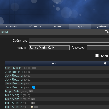
новини
субтитри
нови
търси
добави
Тъ
Вход
Субтитри:
Режисьор:
Актьор:
Търси 
Филм
Дис
Gone Missing
(2013)
Jack Reacher
(2012)
Jack Reacher
(2012)
Jack Reacher
(2012)
Jack Reacher
(2012)
Jack Reacher
(2012)
Magic Mike
(2012)
Ride Along 2
(2016)
Ride Along 2
(2016)
Ride Along 2
(2016)
Ride Along 2
(2016)