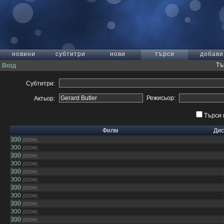
новини
субтитри
нови
търси
добави
Тъ
Вход
Субтитри:
Режисьор:
Актьор:
Търси 
Филм
Дис
300
(2006)
300
(2006)
300
(2006)
300
(2006)
300
(2006)
300
(2006)
300
(2006)
300
(2006)
300
(2006)
300
(2006)
300
(2006)