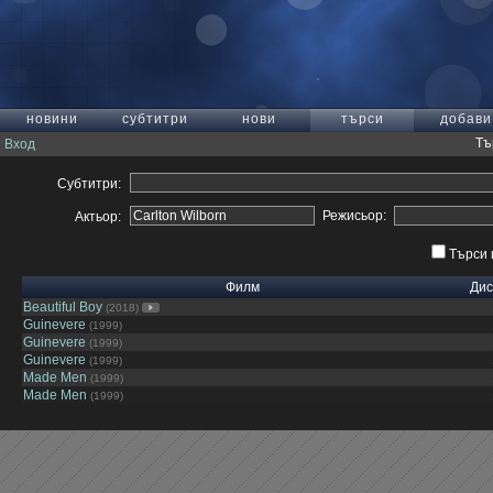
новини
субтитри
нови
търси
добави
Тъ
Вход
Субтитри:
Режисьор:
Актьор:
Търси 
Филм
Дис
Beautiful Boy
(2018)
Guinevere
(1999)
Guinevere
(1999)
Guinevere
(1999)
Made Men
(1999)
Made Men
(1999)