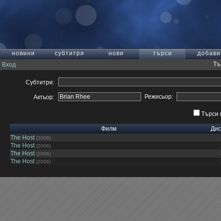
новини
субтитри
нови
търси
добави
Тъ
Вход
Субтитри:
Режисьор:
Актьор:
Търси 
Филм
Дис
The Host
(2006)
The Host
(2006)
The Host
(2006)
The Host
(2006)