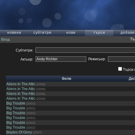
новини
субтитри
нови
търси
добави
Тъ
Вход
Субтитри:
Режисьор:
Актьор:
Търси 
Филм
Дис
Aliens In The Attic
(2009)
Aliens In The Attic
(2009)
Aliens In The Attic
(2009)
Aliens In The Attic
(2009)
Big Trouble
(2002)
Big Trouble
(2002)
Big Trouble
(2002)
Big Trouble
(2002)
Big Trouble
(2002)
Big Trouble
(2002)
Blades Of Glory
(2007)