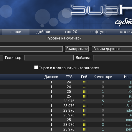
търси
добави
топ 20
софтуер
стати
Търсене на субтитри
Режисьор:
Добавил:
Търси и в алтернативните заглавия
Дискове
FPS
Рейт.
Коментари
Изп
1
24
0
j
1
24
0
k
1
25
1
tt0
1
25
0
s
2
23.976
5
xe
1
23.976
1
Ste
1
23.976
0
rid
1
23.976
0
В
1
25
0
mor
1
23.976
3
sta
1
23.976
1
pen