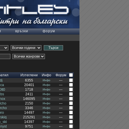
и
връзки
форум
ратил
Изтеглени
Инфо
Форум
jdj
6355
---
Инфо
oca
20401
---
Инфо
0tt0
1718
---
Инфо
ubs
2411
---
Инфо
nox
146095
---
Инфо
lcho
2150
---
Инфо
ercho
3346
---
Инфо
иго
14497
---
Инфо
skiq
215291
---
Инфо
n_ski
14397
---
Инфо
nyst
9751
---
Инфо