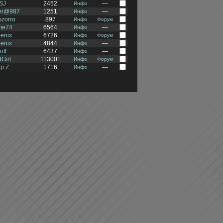
SJ
2452
---
Инфо
ger@987
1251
---
Инфо
szorro
897
Инфо
Форум
me74
6564
---
Инфо
enix
6726
Инфо
Форум
enix
4844
---
Инфо
off
6437
---
Инфо
Girl
113001
Инфо
Форум
p Z
1716
---
Инфо