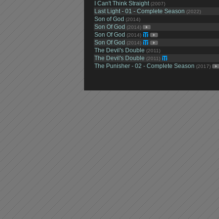
I Can't Think Straight
(2007)
Last Light - 01 - Complete Season
(2022)
Son of God
(2014)
Son Of God
(2014)
Son Of God
(2014)
Son Of God
(2014)
The Devil's Double
(2011)
The Devil's Double
(2011)
The Punisher - 02 - Complete Season
(2017)