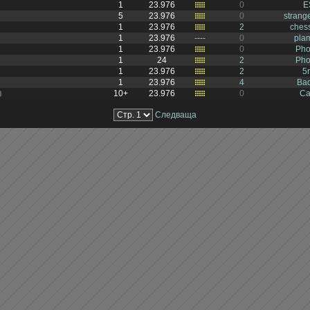
1
23.976
0
E
5
23.976
0
stran
1
23.976
2
ches
1
23.976
----
0
pla
1
23.976
0
Pho
1
24
2
Pho
1
23.976
2
5r
1
23.976
4
Bad
10+
23.976
0
Ca
Следваща