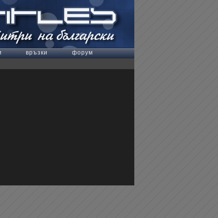
и
връзки
форум