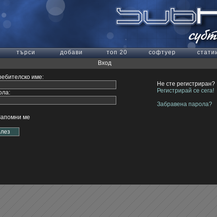
търси
добави
топ 20
софтуер
стати
Вход
ебителско име:
Не сте регистриран?
Регистрирай се сега!
ола:
Забравена парола?
Запомни ме