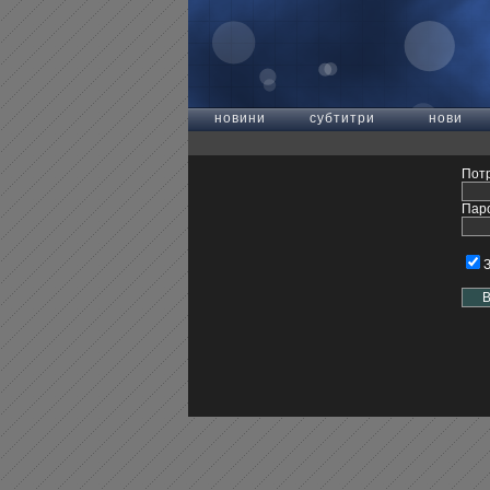
новини
субтитри
нови
Потр
Пар