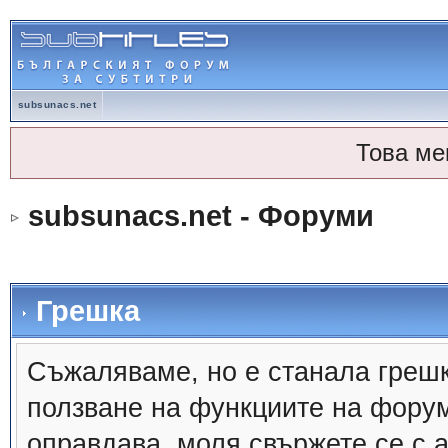
subsunacs.net
Това ме
subsunacs.net - Форуми
Грешка
Съжалявамe, но е станала грешк
ползване на функциите на форум
оправдава, моля свържете се с 