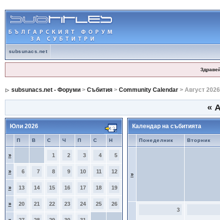
subsunacs.net
Здраве
subsunacs.net - Форуми
>
Събития
>
Community Calendar
> Август 2026
«
А
Юли 2026
Календар на събитията
П
В
С
Ч
П
С
Н
Понеделник
Вторник
»
1
2
3
4
5
»
6
7
8
9
10
11
12
»
»
13
14
15
16
17
18
19
»
20
21
22
23
24
25
26
3