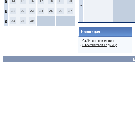
»
14
15
16
17
18
19
20
»
»
21
22
23
24
25
26
27
»
28
29
30
Навигация
·
Събития този месец
·
Събития тази седмица
О