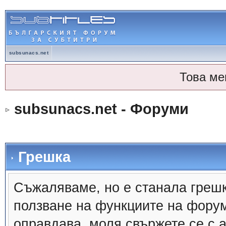
subsunacs.net
Това ме
subsunacs.net - Форуми
Грешка
Съжалявамe, но е станала грешк
ползване на функциите на форум
оправдава, моля свържете се с 