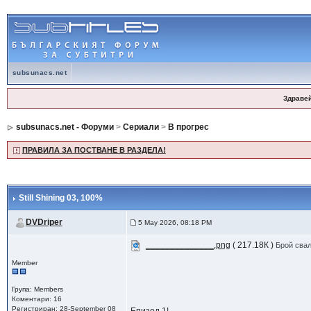
subsunacs.net
Здраве
subsunacs.net - Форуми
>
Сериали
>
В прогрес
ПРАВИЛА ЗА ПОСТВАНЕ В РАЗДЕЛА!
Still Shining 03
, 100%
DVDriper
5 May 2026, 08:18 PM
______________.png
( 217.18К )
Брой свал
Member
Група: Members
Коментари: 16
Регистриран: 28-September 08