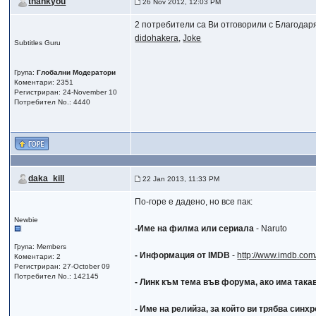
thankyou
26 Nov 2012, 12:03 PM
2 потребители са Ви отговорили с Благодар
didohakera
,
Joke
Subtitles Guru
Група:
Глобални Модератори
Коментари: 2351
Регистриран: 24-November 10
Потребител No.: 4440
daka_kill
22 Jan 2013, 11:33 PM
По-горе е дадено, но все пак:
Newbie
-Име на филмa или сериалa
- Naruto
Група: Members
- Информация от IMDB
-
http://www.imdb.com/
Коментари: 2
Регистриран: 27-October 09
Потребител No.: 142145
- Линк към тема във форума, ако има така
- Име на релийза, за който ви трябва синх