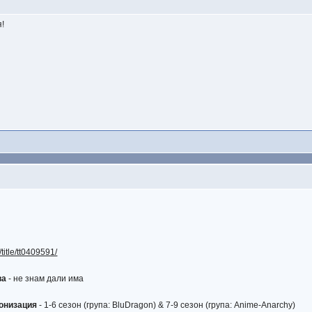
я!
title/tt0409591/
ва
- не знам дали има
ронизация
- 1-6 сезон (група: BluDragon) & 7-9 сезон (група: Anime-Anarchy)