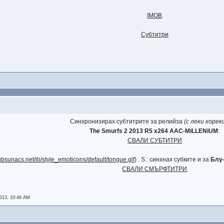
IMOB
Субтитри
Синхронизирах субтитрите за релийза
(с леки корекц
The Smurfs 2 2013 R5 x264 AAC-MiLLENiUM
:
СВАЛИ СУБТИТРИ
subsunacs.net/ib/style_emoticons/default/tongue.gif
) . S.: синхнах субките и за
Блу
СВАЛИ СМЪРФТИТРИ
013, 10:46 AM