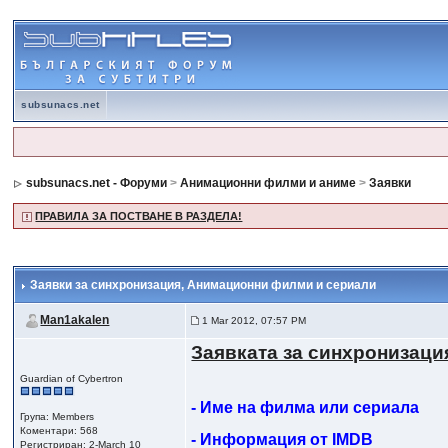
subsunacs.net
subsunacs.net - Форуми
>
Анимационни филми и аниме
>
Заявки
ПРАВИЛА ЗА ПОСТВАНЕ В РАЗДЕЛА!
Заявки за синхронизация
, Анимационни филми и сериали
Man1akalen
1 Mar 2012, 07:57 PM
Заявката за синхронизаци
Guardian of Cybertron
- Име на филмa или сериалa
Група: Members
Коментари: 568
- Информация от IMDB
Регистриран: 2-March 10