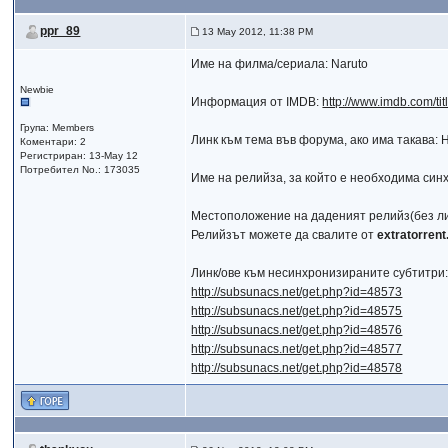
ppr_89
13 May 2012, 11:38 PM
Име на филмa/сериалa: Naruto
Newbie
Информация от IMDB:
http://www.imdb.com/tit
Група: Members
Линк към тема във форума, ако има такава: 
Коментари: 2
Регистриран: 13-May 12
Потребител No.: 173035
Име на релийза, за който е необходима синх
Местоположение на даденият релийз(без ли
Релийзът можете да свалите от
extratorren
Линк/ове към несинхронизираните субтитри
http://subsunacs.net/get.php?id=48573
http://subsunacs.net/get.php?id=48575
http://subsunacs.net/get.php?id=48576
http://subsunacs.net/get.php?id=48577
http://subsunacs.net/get.php?id=48578