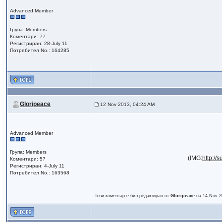
Advanced Member
Група: Members
Коментари: 77
Регистриран: 28-July 11
Потребител No.: 164285
Gloripeace
12 Nov 2013, 04:24 AM
Advanced Member
Група: Members
(IMG:
http://
Коментари: 57
Регистриран: 4-July 11
Потребител No.: 163568
Този коментар е бил редактиран от
Gloripeace
на 14 Nov 2