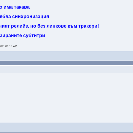
о има такава
трябва синхронизация
ният релийз, но без линкове към тракери!
изираните субтитри
012, 04:18 AM