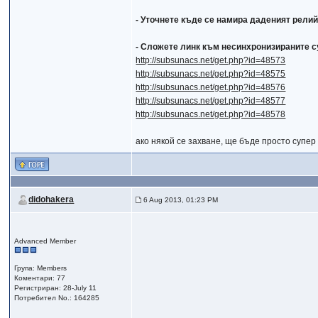
- Уточнете къде се намира даденият релий
- Сложете линк към несинхронизираните с
http://subsunacs.net/get.php?id=48573
http://subsunacs.net/get.php?id=48575
http://subsunacs.net/get.php?id=48576
http://subsunacs.net/get.php?id=48577
http://subsunacs.net/get.php?id=48578
ако някой се захване, ще бъде просто супер 
didohakera
6 Aug 2013, 01:23 PM
Advanced Member
Група: Members
Коментари: 77
Регистриран: 28-July 11
Потребител No.: 164285