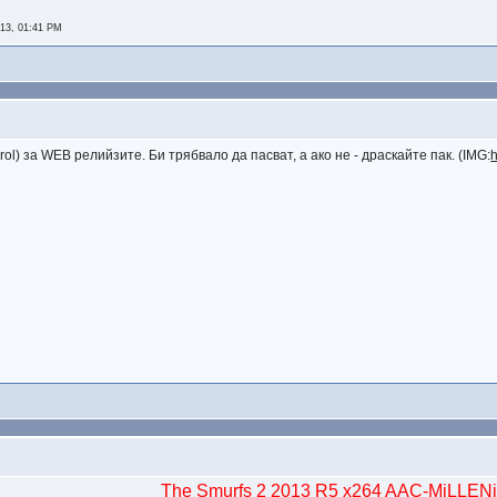
13, 01:41 PM
erol) за WEB релийзите. Би трябвало да пасват, а ако не - драскайте пак. (IMG:
h
The Smurfs 2 2013 R5 x264 AAC-MiLLE