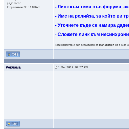
Град: Iacon
- Линк към тема във форума, ак
Потребител No.: 148675
- Име на релийза, за който ви 
- Уточнете къде се намира даде
- Сложете линк към несинхрон
Този коментар е бил редактиран от
Man1akalen
на 5 Mar 2
Реклама
1 Mar 2012, 07:57 PM