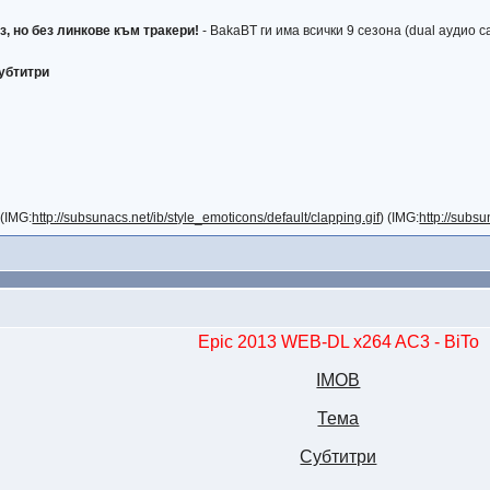
з, но без линкове към тракери!
- BakaBT ги има всички 9 сезона (dual аудио с
убтитри
(IMG:
http://subsunacs.net/ib/style_emoticons/default/clapping.gif
) (IMG:
http://subsu
Epic 2013 WEB-DL x264 AC3 - BiTo
IMOB
Тема
Субтитри