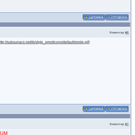
Коментар
#6
ttp://subsunacs.net/ib/style_emoticons/default/smile.gif
)
Коментар
#7
NiUM