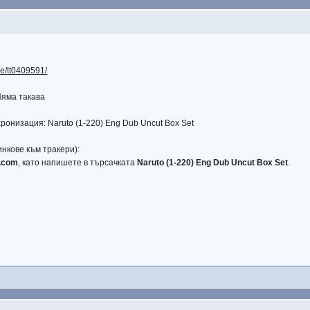
le/tt0409591/
Няма такава
ронизация: Naruto (1-220) Eng Dub Uncut Box Set
нкове към тракери):
t.com
, като напишете в търсачката
Naruto (1-220) Eng Dub Uncut Box Set
.
: