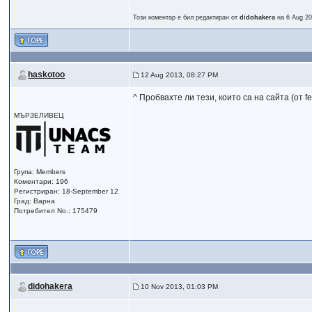
Този коментар е бил редактиран от
didohakera
на 6 Aug 20
haskotoo
12 Aug 2013, 08:27 PM
^ Пробвахте ли тези, които са на сайта (от f
МЪРЗЕЛИВЕЦ
Група: Members
Коментари: 196
Регистриран: 18-September 12
Град: Варна
Потребител No.: 175479
didohakera
10 Nov 2013, 01:03 PM