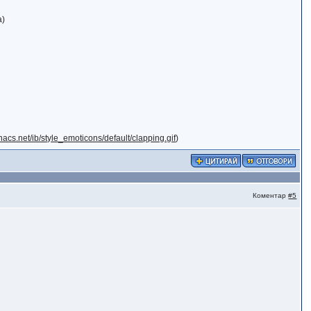
а)
nacs.net/ib/style_emoticons/default/clapping.gif
)
Коментар
#5