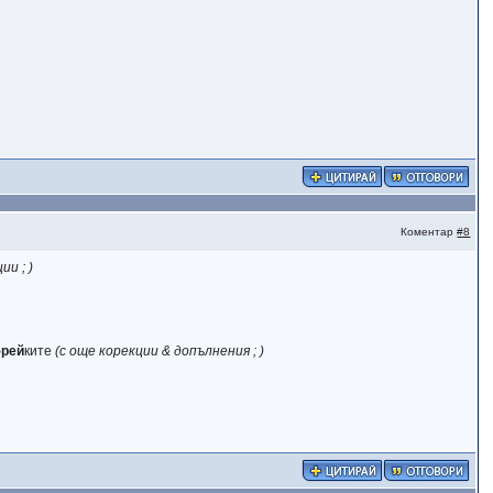
Коментар
#8
ии ; )
-рей
ките
(с още корекции & допълнения ; )