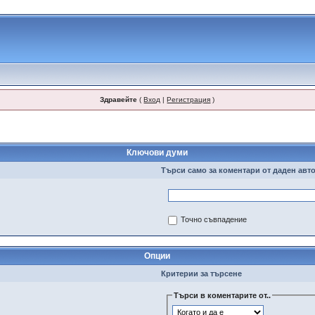
Здравейте
(
Вход
|
Регистрация
)
Ключови думи
Търси само за коментари от даден авт
Точно съвпадение
Опции
Критерии за търсене
Търси в коментарите от..