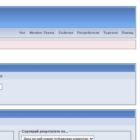
Чат
Member Teams
Събития
Потребители
Търсене
Помощ
ор
Сортирай резултатите по...