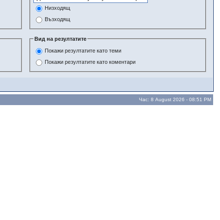
Низходящ
Възходящ
Вид на резултатите
Покажи резултатите като теми
Покажи резултатите като коментари
Час: 8 August 2026 - 08:51 PM