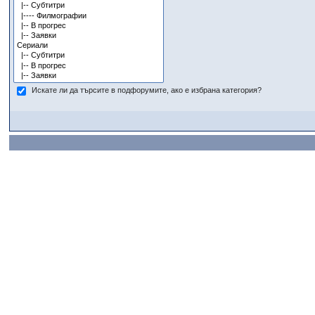
Искате ли да търсите в подфорумите, ако е избрана категория?