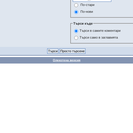
По-стари
По-нови
Търси къде
Търси в самите коментари
Търси само в заглавията
Олекотена версия