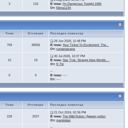
3
216
В тема:
I'm Dangerous Tonight 1990
От:
Elena1234
Теми
Отговори
Последен коментар
29 Jun 2026, 11:48 PM
759
38556
В тема:
Your Ticket To Excitement: The...
От:
rumianaivana
30 Jul 2026, 10:37 PM
10
19
В тема:
Star Trek: Strange New Worlds ...
От:
E-Tle
--
0
0
В тема:
----
От:
----
Теми
Отговори
Последен коментар
21 Oct 2024, 02:36 PM
228
2537
В тема:
The Wild Robot / Дивият робот
От:
martinidan
--