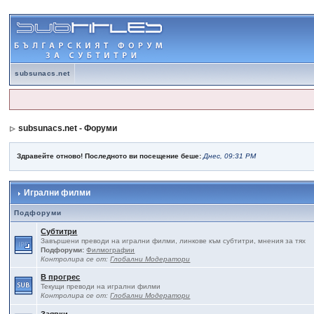
subsunacs.net
subsunacs.net - Форуми
Здравейте отново! Последното ви посещение беше:
Днес, 09:31 PM
Игрални филми
Подфоруми
Субтитри
Завършени преводи на игрални филми, линкове към субтитри, мнения за тях
Подфоруми:
Филмографии
Контролира се от:
Глобални Модератори
В прогрес
Текущи преводи на игрални филми
Контролира се от:
Глобални Модератори