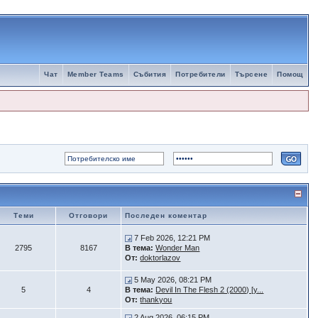
Чат
Member Teams
Събития
Потребители
Търсене
Помощ
Теми
Отговори
Последен коментар
7 Feb 2026, 12:21 PM
2795
8167
В тема:
Wonder Man
От:
doktorlazov
5 May 2026, 08:21 PM
5
4
В тема:
Devil In The Flesh 2 (2000) [y...
От:
thankyou
2 Aug 2026, 06:15 PM