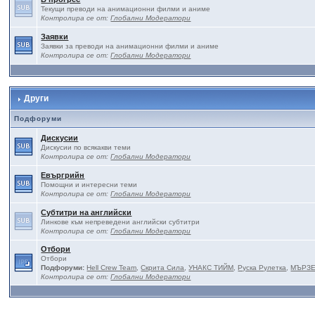
Текущи преводи на анимационни филми и аниме
Контролира се от:
Глобални Модератори
Заявки
Заявки за преводи на анимационни филми и аниме
Контролира се от:
Глобални Модератори
Други
Подфоруми
Дискусии
Дискусии по всякакви теми
Контролира се от:
Глобални Модератори
Евъргрийн
Помощни и интересни теми
Контролира се от:
Глобални Модератори
Субтитри на английски
Линкове към непреведени английски субтитри
Контролира се от:
Глобални Модератори
Отбори
Отбори
Подфоруми:
Hell Crew Team
,
Скрита Сила
,
УНАКС ТИЙМ
,
Руска Рулетка
,
МЪРЗ
Контролира се от:
Глобални Модератори