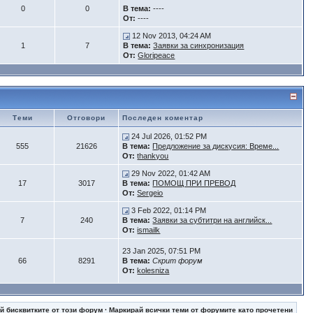
0
0
В тема:
----
От:
----
12 Nov 2013, 04:24 AM
1
7
В тема:
Заявки за синхронизация
От:
Gloripeace
Теми
Отговори
Последен коментар
24 Jul 2026, 01:52 PM
555
21626
В тема:
Предложение за дискусия: Време...
От:
thankyou
29 Nov 2022, 01:42 AM
17
3017
В тема:
ПОМОЩ ПРИ ПРЕВОД
От:
Sergeio
3 Feb 2022, 01:14 PM
7
240
В тема:
Заявки за субтитри на английск...
От:
ismailk
23 Jan 2025, 07:51 PM
66
8291
В тема:
Скрит форум
От:
kolesniza
й бисквитките от този форум
·
Маркирай всички теми от форумите като прочетени