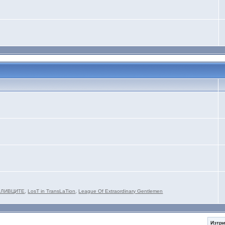
ЕЛИВЦИТЕ
,
LosT in TransLaTion
,
League Of Extraordinary Gentlemen
Изтри