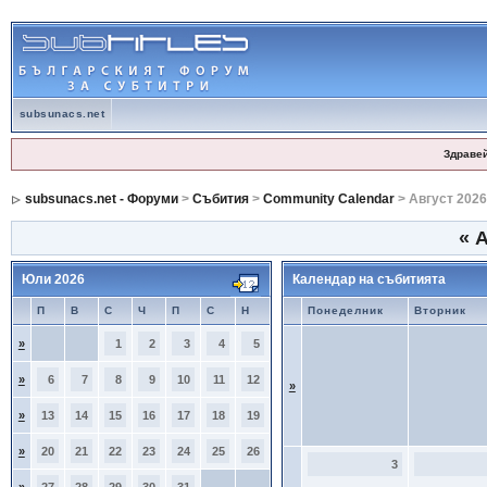
subsunacs.net
Здраве
subsunacs.net - Форуми
>
Събития
>
Community Calendar
> Август 2026
«
А
Юли 2026
Календар на събитията
П
В
С
Ч
П
С
Н
Понеделник
Вторник
»
1
2
3
4
5
»
6
7
8
9
10
11
12
»
»
13
14
15
16
17
18
19
»
20
21
22
23
24
25
26
3