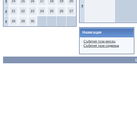
»
14
15
16
17
18
19
20
»
»
21
22
23
24
25
26
27
»
28
29
30
Навигация
·
Събития този месец
·
Събития тази седмица
О