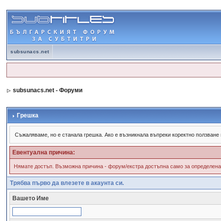
subsunacs.net
subsunacs.net - Форуми
Грешка
Съжалявамe, но е станала грешка. Ако е възникнала въпреки коректно ползване
Евентуална причина:
Нямате достъп. Възможна причина - форум/екстра достъпна само за определена 
Трябва първо да влезете в акаунта си.
Вашето Име