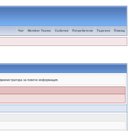
Чат
Member Teams
Събития
Потребители
Търсене
Помощ
 администратора за повече информация.