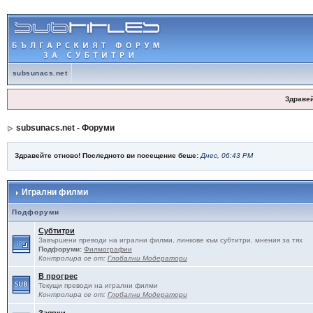
subsunacs.net
Здраве
subsunacs.net - Форуми
Здравейте отново! Последното ви посещение беше:
Днес, 06:43 PM
Игрални филми
Подфоруми
Субтитри
Завършени преводи на игрални филми, линкове към субтитри, мнения за тях
Подфоруми:
Филмографии
Контролира се от:
Глобални Модератори
В прогрес
Текущи преводи на игрални филми
Контролира се от:
Глобални Модератори