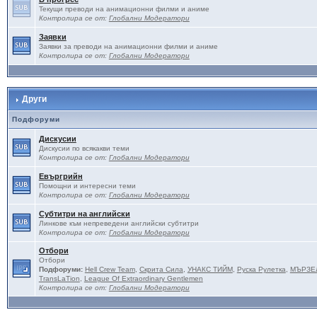
Текущи преводи на анимационни филми и аниме
Контролира се от:
Глобални Модератори
Заявки
Заявки за преводи на анимационни филми и аниме
Контролира се от:
Глобални Модератори
Други
Подфоруми
Дискусии
Дискусии по всякакви теми
Контролира се от:
Глобални Модератори
Евъргрийн
Помощни и интересни теми
Контролира се от:
Глобални Модератори
Субтитри на английски
Линкове към непреведени английски субтитри
Контролира се от:
Глобални Модератори
Отбори
Отбори
Подфоруми:
Hell Crew Team
,
Скрита Сила
,
УНАКС ТИЙМ
,
Руска Рулетка
,
МЪРЗЕ
TransLaTion
,
League Of Extraordinary Gentlemen
Контролира се от:
Глобални Модератори