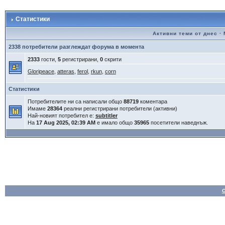
Статистики
Активни теми от днес
·
2338 потребители разглеждат форума в момента
2333
гости,
5
регистрирани,
0
скрити
Gloripeace
,
atteras
,
ferol
,
rkun
,
corn
Статистики
Потребителите ни са написали общо
88719
коментара
Имаме
28364
реални регистрирани потребители (активни)
Най-новият потребител е:
subtitler
На
17 Aug 2025, 02:39 AM
е имало общо
35965
посетители наведнъж.
О