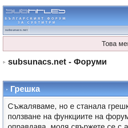
subsunacs.net
Това ме
subsunacs.net - Форуми
Грешка
Съжалявамe, но е станала грешк
ползване на функциите на форум
оправдава, моля свържете се с 