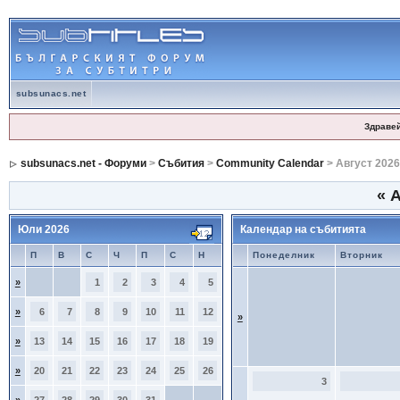
subsunacs.net
Здраве
subsunacs.net - Форуми
>
Събития
>
Community Calendar
> Август 2026
«
А
Юли 2026
Календар на събитията
П
В
С
Ч
П
С
Н
Понеделник
Вторник
»
1
2
3
4
5
»
6
7
8
9
10
11
12
»
»
13
14
15
16
17
18
19
»
20
21
22
23
24
25
26
3