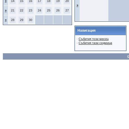
»
14
15
16
17
18
19
20
»
»
21
22
23
24
25
26
27
»
28
29
30
Навигация
·
Събития този месец
·
Събития тази седмица
О