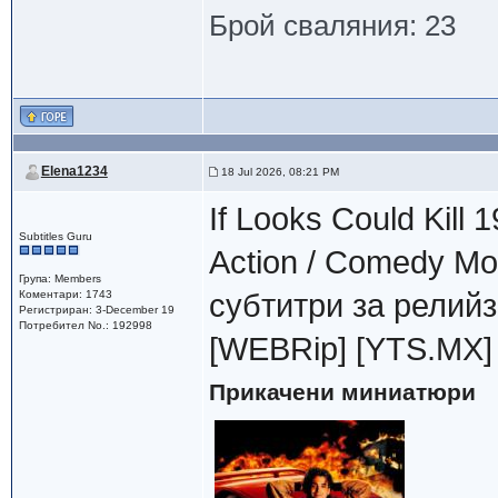
Брой сваляния: 23
Elena1234
18 Jul 2026, 08:21 PM
If Looks Could Kill 
Subtitles Guru
Action / Comedy М
Група: Members
Коментари: 1743
субтитри за релийзa
Регистриран: 3-December 19
Потребител No.: 192998
[WEBRip] [YTS.MX]
Прикачени миниатюри