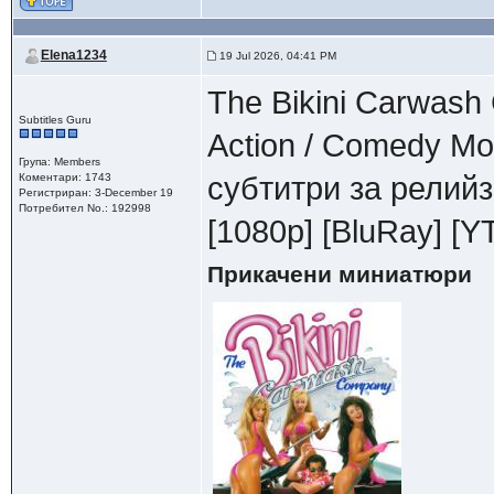
Elena1234
19 Jul 2026, 04:41 PM
The Bikini Carwas
Subtitles Guru
Action / Comedy М
Група: Members
Коментари: 1743
субтитри за релийз
Регистриран: 3-December 19
Потребител No.: 192998
[1080p] [BluRay] [
Прикачени миниатюри