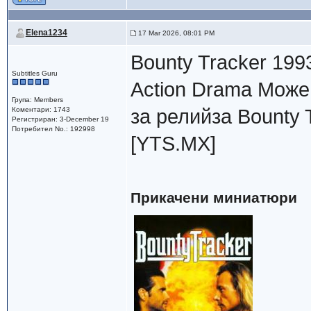
Elena1234
17 Mar 2026, 08:01 PM
Bounty Tracker 199
Subtitles Guru
Action Drama Може
Група: Members
Коментари: 1743
за релийзa Bounty 
Регистриран: 3-December 19
Потребител No.: 192998
[YTS.MX]
Прикачени миниатюри