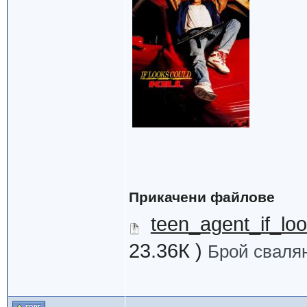
Прикачени файлове
teen_agent_if_loo
23.36К )
Брой свалян