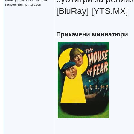
Регистриран: 3-December 19
Потребител No.: 192998
[BluRay] [YTS.MX]
Прикачени миниатюри