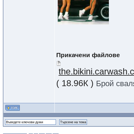
Прикачени файлове
the.bikini.carwash
( 18.96К )
Брой свал