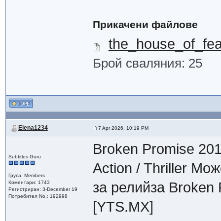
Прикачени файлове
the_house_of_fe
Брой сваляния: 25
Elena1234
7 Apr 2026, 10:19 PM
Broken Promise 20
Subtitles Guru
Action / Thriller М
Група: Members
Коментари: 1743
за релийзa Broken 
Регистриран: 3-December 19
Потребител No.: 192998
[YTS.MX]