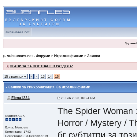
subsunacs.net
Здраве
subsunacs.net - Форуми
>
Игрални филми
>
Заявки
ПРАВИЛА ЗА ПОСТВАНЕ В РАЗДЕЛА!
15 страници
«
<
13
14
15
Заявки за синхронизация
, За игрални филми
Elena1234
23 Feb 2026, 09:24 PM
The Spider Woman 
Subtitles Guru
Horror / Mystery / 
Група: Members
Коментари: 1743
бг субтитри за тоз
Регистриран: 3-December 19