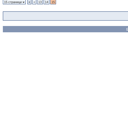
15 страници
«
<
13
14
15
О