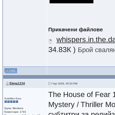
Прикачени файлове
whispers.in.the.
34.83К )
Брой свалян
Elena1234
7 Apr 2026, 05:53 PM
The House of Fear 1
Subtitles Guru
Mystery / Thriller 
Група: Members
Коментари: 1743
субтитри за релийз