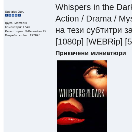
Whispers in the Dar
Subtitles Guru
Action / Drama / My
Група: Members
Коментари: 1743
на тези субтитри з
Регистриран: 3-December 19
Потребител No.: 192998
[1080p] [WEBRip] [5
Прикачени миниатюри